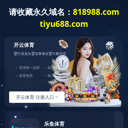
开云·官方端网页版登录入口
网站开云·官方端网页版登录入口
关于我们
开云·官方端网页版登录入口
>
成功案例
主营产品
四川攀钢集团
成功案例
发布时间：2018-09-19
浏览：4516次
生产设备
新闻资讯
开云·官方端网页版登录入口-开云（中国）