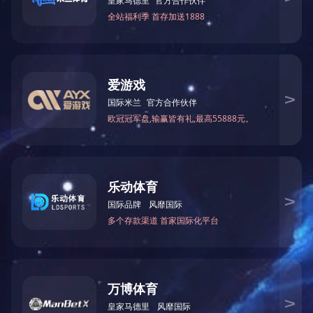
新乡市小店工业区
ATTENTION
关注我们
微信二维码
版权所有 开云·官方端网页版登录入口-开云（中国）