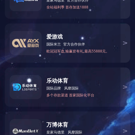
新乡市小店工业区
ATTENTION
关注我们
微信二维码
版权所有 开云·官方端网页版登录入口-开云（中国）