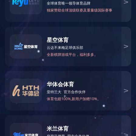
上一篇：
成功案例
下一篇：
成功案例
CONTACT US
联系方式
联系人
王经理
联系电话
18637300467
公司地址