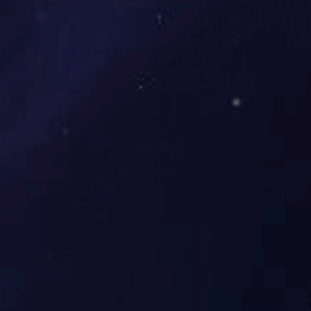
DSH型锥形双螺旋混料机
源头厂家 • 支持定制 • 降本增效 • 性价比高
查看更多
开云·官方端网页版登
录入口-开云（中国）